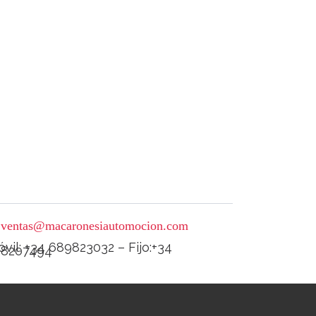
ventas@macaronesiautomocion.com
vil: +34 689823032 – Fijo:+34
28207494