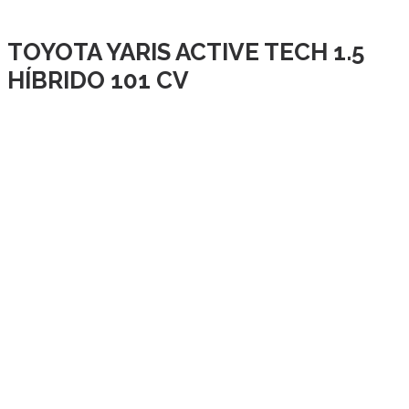
TOYOTA YARIS ACTIVE TECH 1.5
HÍBRIDO 101 CV
TOYOTA YARIS ACTIVE TECH 1.5 HÍBRIDO 101 CV – 2018 –
EFICIENCIA, ESTILO Y TECNOLOGÍA