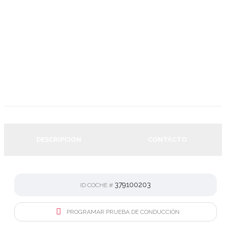
Las fotos son reales y corresponde con el vehículo
anunciado salvo “error tipográfico o de transcripción”.
DESCRIPCIÓN
CONTÁCTO
379100203
ID COCHE #
PROGRAMAR PRUEBA DE CONDUCCIÓN